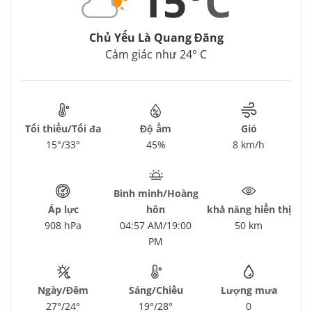
15°
C
Chủ Yếu Là Quang Đãng
Cảm giác như 24° C
Tối thiểu/Tối đa
Độ ẩm
Gió
15°/33°
45%
8 km/h
Bình minh/Hoàng
Áp lực
hôn
khả năng hiển thị
908 hPa
04:57 AM/19:00
50 km
PM
Ngày/Đêm
Sáng/Chiều
Lượng mưa
27°/24°
19°/28°
0