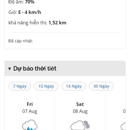
Độ ẩm:
70%
Gió:
E - 4 km/h
khả năng hiển thị:
1,52 km
Đã cập nhật:
Dự báo thời tiết
7 Ngày
10 Ngày
14 Ngày
30 Ngày
Fri
Sat
S
07 Aug
08 Aug
09