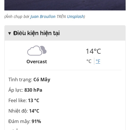
(Ảnh chụp bởi
Juan Broullon
TRÊN
Unsplash
)
Điều kiện hiện tại
14°C
°C
°F
Overcast
Tình trạng:
Có Mây
Áp lực:
830 hPa
Feel like:
13 °C
Nhiệt độ:
14°C
Đám mây:
91%