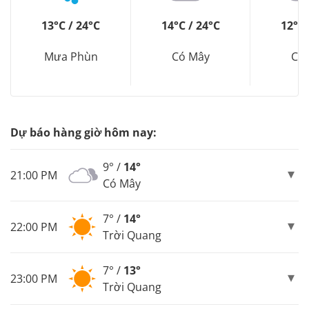
13°C / 24°C
14°C / 24°C
12°C 
Mưa Phùn
Có Mây
Có
Dự báo hàng giờ hôm nay:
9° /
14°
21:00 PM
Có Mây
7° /
14°
22:00 PM
Trời Quang
7° /
13°
23:00 PM
Trời Quang