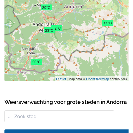
20°C
11°C
22°C
23°C
20°C
Leaflet
| Map data ©
OpenStreetMap
contributors
Weersverwachting voor grote steden in Andorra