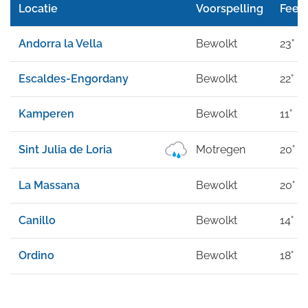
Locatie
Voorspelling
Feel 
Andorra la Vella
Bewolkt
23°
Escaldes-Engordany
Bewolkt
22°
Kamperen
Bewolkt
11°
Sint Julia de Loria
Motregen
20°
La Massana
Bewolkt
20°
Canillo
Bewolkt
14°
Ordino
Bewolkt
18°