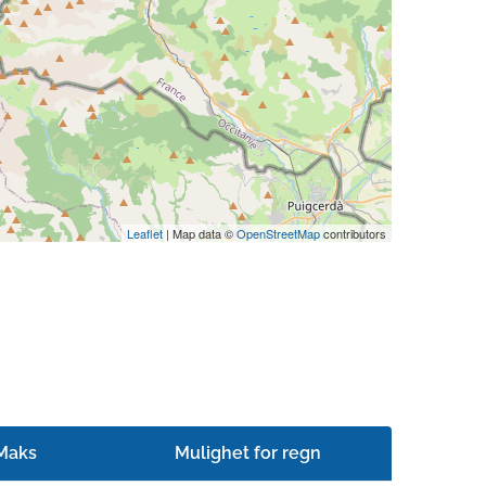
Leaflet
| Map data ©
OpenStreetMap
contributors
Maks
Mulighet for regn