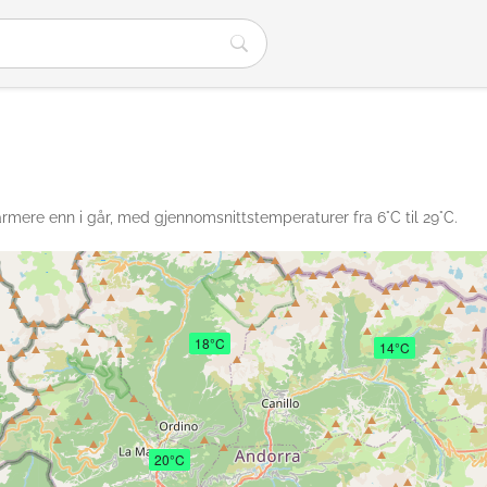
varmere enn i går, med gjennomsnittstemperaturer fra 6°C til 29°C.
18°C
14°C
20°C