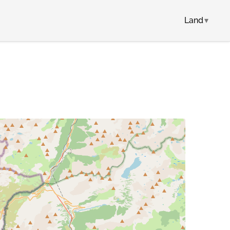
Land
▾