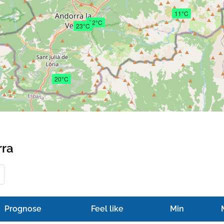
11°C
22°C
23°C
20°C
rra
Prognose
Feel like
Min