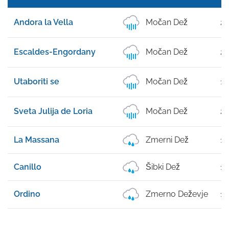
Andora la Vella
Močan Dež
22
Escaldes-Engordany
Močan Dež
22
Utaboriti se
Močan Dež
10
Sveta Julija de Loria
Močan Dež
20
La Massana
Zmerni Dež
19
Canillo
Šibki Dež
12
Ordino
Zmerno Deževje
16