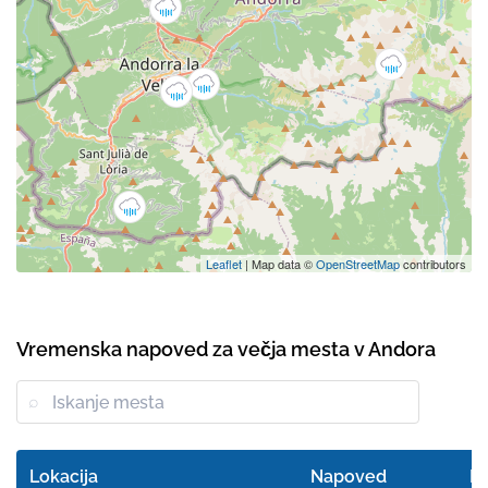
Leaflet
| Map data ©
OpenStreetMap
contributors
Vremenska napoved za večja mesta v Andora
Lokacija
Napoved
Fe