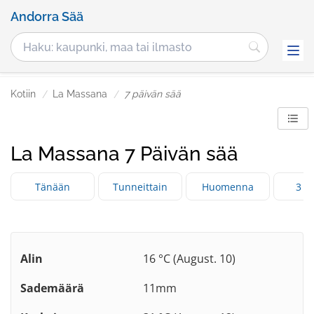
Andorra Sää
Kotiin
La Massana
7 päivän sää
La Massana 7 Päivän sää
Tänään
Tunneittain
Huomenna
3 p
Alin
16 °C (August. 10)
Sademäärä
11mm