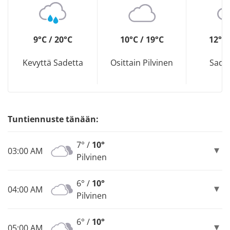
9°C / 20°C
10°C / 19°C
12°C 
Kevyttä Sadetta
Osittain Pilvinen
Sade
Tuntiennuste tänään:
7° /
10°
03:00 AM
Pilvinen
6° /
10°
04:00 AM
Pilvinen
6° /
10°
05:00 AM