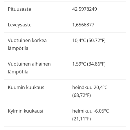
Pituusaste
42,5978249
Leveysaste
1,6566377
Vuotuinen korkea
10,4ºC (50,72ºF)
lämpötila
Vuotuinen alhainen
1,59ºC (34,86ºF)
lämpötila
Kuumin kuukausi
heinäkuu 20,4ºC
(68,72ºF)
Kylmin kuukausi
helmikuu -6,05ºC
(21,11ºF)