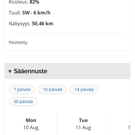
Kosteus:
82%
Tuuli:
SW - 6 km/h
Näkyvyys:
50,46 km
Päivitetty:
Sääennuste
7 päivää
10 päivää
14 päivää
30 päivää
Mon
Tue
W
10 Aug
11 Aug
12