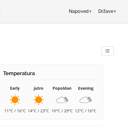
Napoved
▾
Države
▾
Temperatura
Early
jutro
Popoldan
Evening
11°C / 16°C
14°C / 23°C
10°C / 29°C
12°C / 16°C