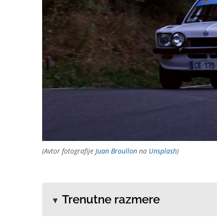
(Avtor fotografije
Juan Broullon
na
Unsplash
)
Trenutne razmere