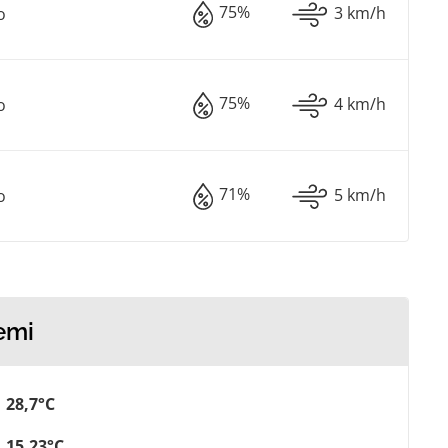
75%
3 km/h
o
75%
4 km/h
o
71%
5 km/h
o
emi
28,7°C
15,23°C