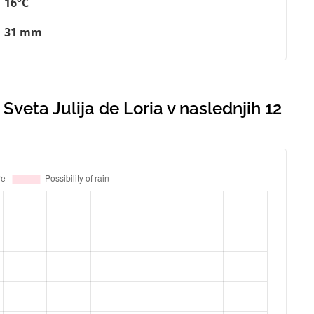
16°C
31 mm
veta Julija de Loria v naslednjih 12