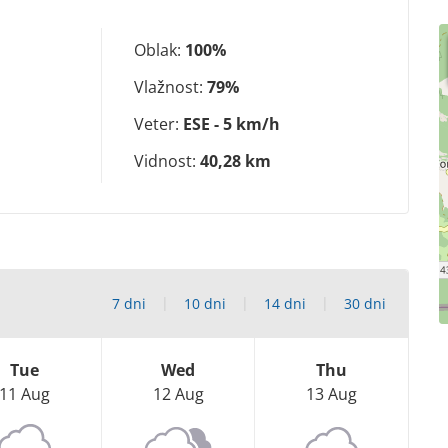
Oblak:
100%
Vlažnost:
79%
Veter:
ESE - 5 km/h
Vidnost:
40,28 km
7 dni
10 dni
14 dni
30 dni
Tue
Wed
Thu
11 Aug
12 Aug
13 Aug