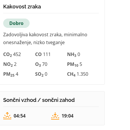
Kakovost zraka
Dobro
Zadovoljiva kakovost zraka, minimalno
onesnaženje, nizko tveganje
CO
452
CO
111
NH
0
2
3
NO
2
O
70
PM
5
2
3
10
PM
4
SO
0
CH
1.350
25
2
4
Sončni vzhod / sončni zahod
04:54
19:04