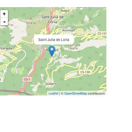
+
-
Saint Julia de Loria
Leaflet
| ©
OpenStreetMap
contributors