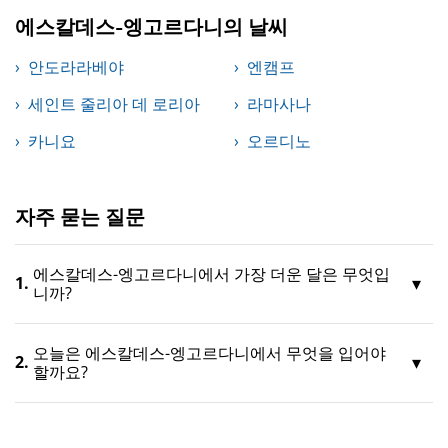
에스칼데스-엥고르다니의 날씨
안도라라베야
엔캠프
세인트 줄리아 데 로리아
라마사나
카니요
오르디노
자주 묻는 질문
에스칼데스-엥고르다니에서 가장 더운 달은 무엇입
1.
니까?
오늘은 에스칼데스-엥고르다니에서 무엇을 입어야
2.
할까요?