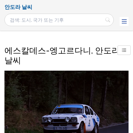
안도라 날씨
에스칼데스-엥고르다니, 안도라
날씨