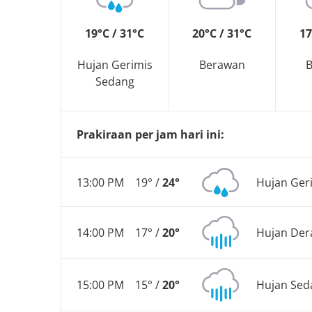
19°C / 31°C
20°C / 31°C
17
Hujan Gerimis
Berawan
Sedang
Prakiraan per jam hari ini:
13:00 PM
19° /
24°
Hujan Ger
14:00 PM
17° /
20°
Hujan Der
15:00 PM
15° /
20°
Hujan Sed