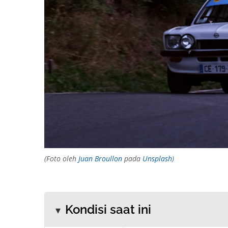
(Foto oleh
Juan Broullon
pada
Unsplash
)
Kondisi saat ini