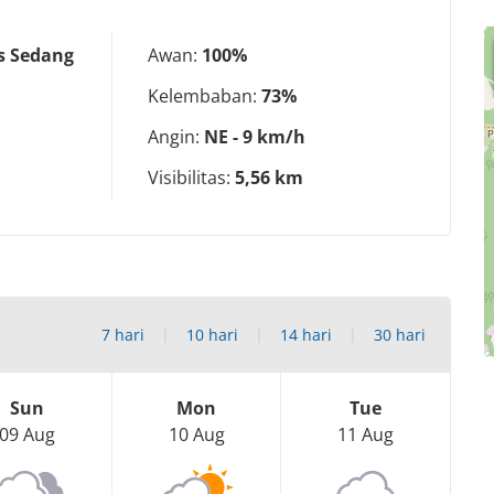
s Sedang
Awan:
100%
Kelembaban:
73%
Angin:
NE - 9 km/h
Visibilitas:
5,56 km
7 hari
10 hari
14 hari
30 hari
Sun
Mon
Tue
09 Aug
10 Aug
11 Aug