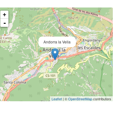
+
-
Andorra la Vella
Leaflet
| ©
OpenStreetMap
contributors