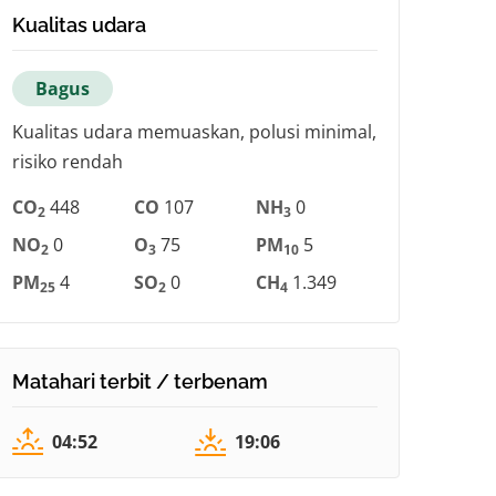
Kualitas udara
Bagus
Kualitas udara memuaskan, polusi minimal,
risiko rendah
CO
448
CO
107
NH
0
2
3
NO
0
O
75
PM
5
2
3
10
PM
4
SO
0
CH
1.349
25
2
4
Matahari terbit / terbenam
04:52
19:06