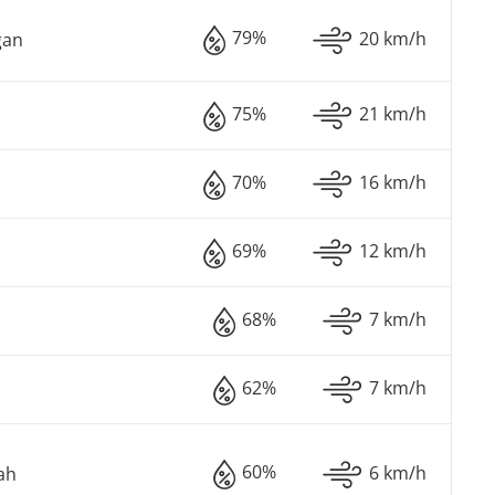
79%
20 km/h
gan
75%
21 km/h
70%
16 km/h
69%
12 km/h
68%
7 km/h
62%
7 km/h
60%
6 km/h
ah