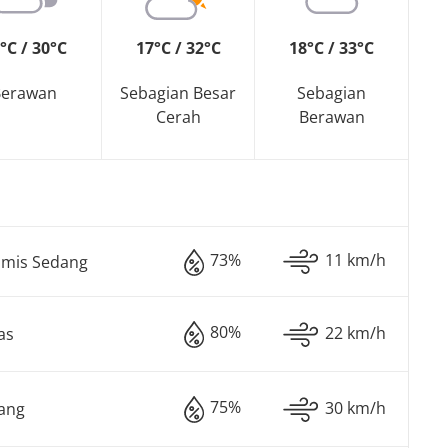
°C / 30°C
17°C / 32°C
18°C / 33°C
Berawan
Sebagian Besar
Sebagian
Cerah
Berawan
73%
11 km/h
imis Sedang
80%
22 km/h
as
75%
30 km/h
ang