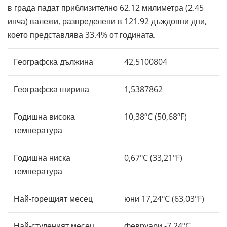
в града падат приблизително 62.12 милиметра (2.45
инча) валежи, разпределени в 121.92 дъждовни дни,
което представлява 33.4% от годината.
Географска дължина
42,5100804
Географска ширина
1,5387862
Годишна висока
10,38ºC (50,68ºF)
температура
Годишна ниска
0,67ºC (33,21ºF)
температура
Най-горещият месец
юни 17,24ºC (63,03ºF)
Най-студеният месец
февруари -7,24ºC