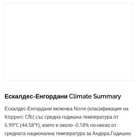
Ескалдес-Енгордани Climate Summary
Ескалдес-Енгордани включва None (класификация на
Köppen: Cfb) със средна годишна температура от
6.99ºC (44.58ºF), което е около -0.18% по-ниско от
средната национална температура за Андора.Годишно