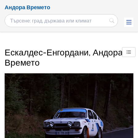
Андора Времето
Ескалдес-Енгордани, Андора
Времето