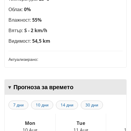
Облак:
0%
Влажност:
55%
Вятър:
S - 2 km/h
Видимост:
54,5 km
Актуализирано:
Прогноза за времето
7 дни
10 дни
14 дни
30 дни
Mon
Tue
W
10 Aug
11 Aug
12