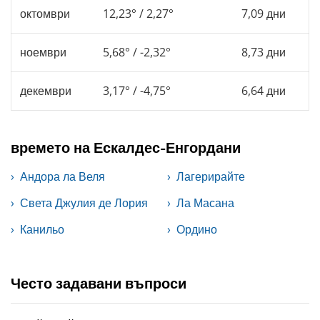
октомври
12,23° / 2,27°
7,09 дни
ноември
5,68° / -2,32°
8,73 дни
декември
3,17° / -4,75°
6,64 дни
времето на Ескалдес-Енгордани
Андора ла Веля
Лагерирайте
Света Джулия де Лория
Ла Масана
Канильо
Ордино
Често задавани въпроси