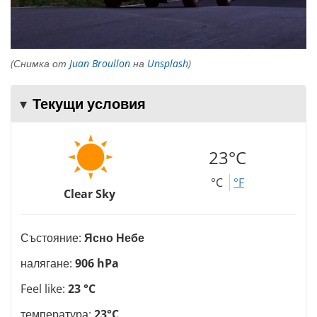
(Снимка от
Juan Broullon
на
Unsplash
)
Текущи условия
23°C
°C
°F
Clear Sky
Състояние:
Ясно Небе
налягане:
906 hPa
Feel like:
23 °C
температура:
23°C