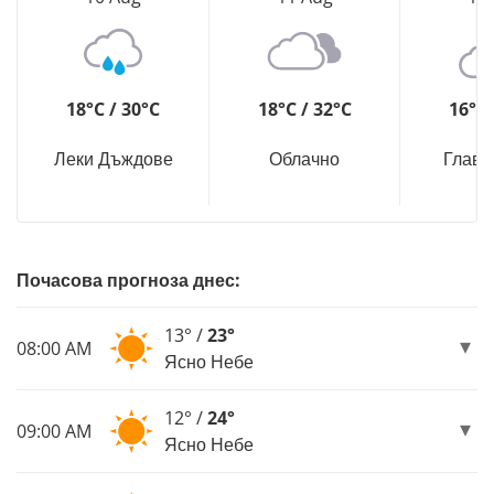
18°C / 30°C
18°C / 32°C
16°C 
Леки Дъждове
Облачно
Главн
Почасова прогноза днес:
13° /
23°
08:00 AM
Ясно Небе
12° /
24°
09:00 AM
Ясно Небе