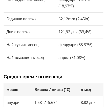
(18,97ºF)
Годишни валежи
62,12mm (2,45in)
Дни с валежи
121,92 дни (33,4%)
Най-сухият месец
февруари (83,37%)
Най-влажният месец
април (81,08%)
Средно време по месеци
месец
Висока / ниска (°C)
дъжд
януари
1,58° / -5,67°
8,82 дни