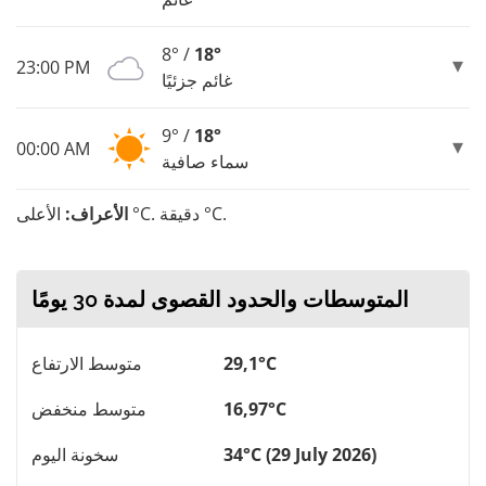
8° /
18°
23:00 PM
غائم جزئيًا
9° /
18°
00:00 AM
سماء صافية
الأعلى °C. دقيقة °C.
الأعراف:
المتوسطات والحدود القصوى لمدة 30 يومًا
29,1°C
متوسط ​​الارتفاع
16,97°C
متوسط ​​منخفض
34°C (29 July 2026)
سخونة اليوم